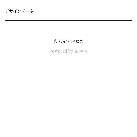
メッセージカード
バッグ
デザインデータ
Tシャツ
© ハイツくろねこ
缶バッジ
Powered by
猫のおもちゃ