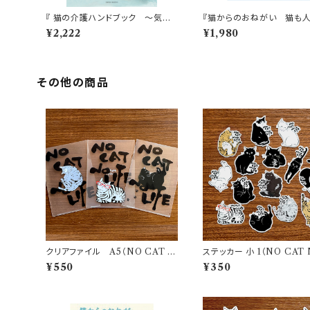
『 猫の介護ハンドブック ～気持
『猫からのおねがい 猫も
ちに寄り添う緩和ケア・ターミナル
せになれる迎え方&暮らし』
¥2,222
¥1,980
ケア・看取り』
その他の商品
クリアファイル A5（NO CAT N
ステッカー 小 1（NO CAT 
O LIFEシリーズ）
IFEシリーズ）
¥550
¥350