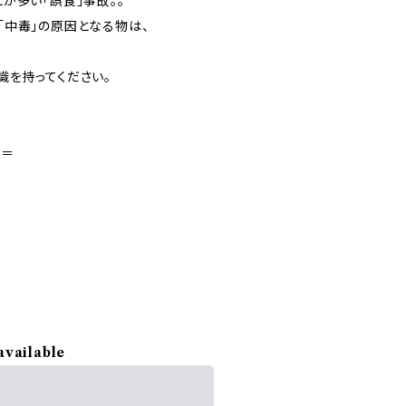
が多い「誤食」事故。。
「中毒」の原因となる物は、
識を持ってください。
＝＝
available