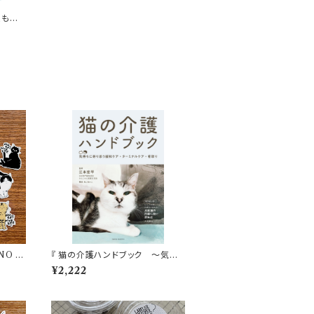
人も幸
NO L
『 猫の介護ハンドブック ～気持
ちに寄り添う緩和ケア・ターミナル
¥2,222
ケア・看取り』